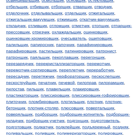
освинцевальщик
,
осмольщик
,
основщик
,
остекловщик
,
отбельщик
,
отбивщик
,
отборщик
,
отварщик
,
отводчик
,
отделочник
,
отделывальщик
,
отдельщик
,
отжигальщик
,
отжигальщик-вакуумщик
,
отжимщик
,
откатчик-вакуумщик
,
откладчик
,
отливщик
,
отломщик
,
отметчик
,
отопщик
,
отпарщик-
прессовщик
,
отрезчик
,
охлаждальщик
,
оцинковщик
,
оцинковщик-хромировщик
,
очесыватель
,
ошиповщик
,
палильщик
,
папиросник
,
папочник
,
парафинировщик
,
парафировщик
,
пастильщик
,
патинировщик
,
патронист
,
патронщик
,
паяльщик
,
пекоплавщик
,
перегонщик
,
перезарядчик
,
перекристаллизаторщик
,
перемотчик
,
перемотчик-сортировщик
,
переплетчик
,
переработчик
,
пересадчик
,
перетяжчик
,
перфораторщик
,
пескослепщик
,
пескоструйщик
,
печатник
,
печевой
,
пилоправ
,
пилорамщик
,
пилостав
,
пильщик
,
плавильщик
,
плакировщик
,
пластикаторщик
,
плиссировщик
,
плиссировщик-гофрировщик
,
плиточник
,
пломбировщик
,
плотильщик
,
плотник
,
плотник-
бетонщик
,
плотник-столяр
,
плюсовщик
,
повертальщик
,
поверяльщик
,
подборщик
,
подборщик-копнитель
,
подборщик-
укладчик
,
подборщик-учетчик
,
подгонщик
,
подготовитель
,
подготовщик
,
подкатчик
,
подклейщик
,
подъяремный
,
поздняк
,
поливальщик
,
поливщик
,
полимеризаторщик
,
полировщик
,