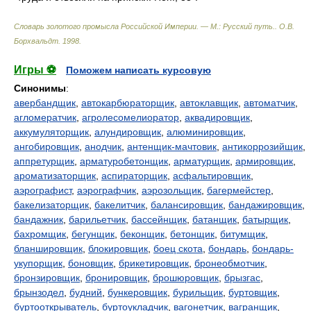
Словарь золотого промысла Российской Империи. — М.: Русский путь.
.
О.В.
Борхвальдт
.
1998
.
Игры ⚽
Поможем написать курсовую
Синонимы
:
авербандщик
,
автокарбюраторщик
,
автоклавщик
,
автоматчик
,
агломератчик
,
агролесомелиоратор
,
аквадировщик
,
аккумуляторщик
,
алундировщик
,
алюминировщик
,
ангобировщик
,
анодчик
,
антенщик-мачтовик
,
антикоррозийщик
,
аппретурщик
,
арматуробетонщик
,
арматурщик
,
армировщик
,
ароматизаторщик
,
аспираторщик
,
асфальтировщик
,
аэрографист
,
аэрографчик
,
аэрозольщик
,
багермейстер
,
бакелизаторщик
,
бакелитчик
,
балансировщик
,
бандажировщик
,
бандажник
,
барильетчик
,
бассейнщик
,
батанщик
,
батырщик
,
бахромщик
,
бегунщик
,
беконщик
,
бетонщик
,
битумщик
,
бланшировщик
,
блокировщик
,
боец скота
,
бондарь
,
бондарь-
укупорщик
,
боновщик
,
брикетировщик
,
бронеобмотчик
,
бронзировщик
,
бронировщик
,
брошюровщик
,
брызгас
,
брынзодел
,
будний
,
бункеровщик
,
бурильщик
,
буртовщик
,
буртооткрыватель
,
буртоукладчик
,
вагонетчик
,
вагранщик
,