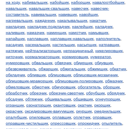
на ходу
,
набивальщик
,
набойщик
,
наборщик
,
навалоотбойщик
,
навальщик
,
навальщик-свальщик
,
навесчик
,
навесчик-
составитель
,
навивальщик
,
навивщик
,
навойщик
,
нагревальщик
,
наждачник
,
накалывальщик
,
накатчик
,
накладчик
,
накладчик-подкладчик
,
наклейщик
,
наладчик
,
наливщик
,
намазчик
,
наминщик
,
намотчик
,
намывщик
,
напайщик
,
наплавщик
,
наплавщик-навальщик
,
наполнитель
,
насадчик
,
насекальщик
,
настильщик
,
насыпщик
,
натравщик
,
натяжчик
,
нейтрализаторщик
,
непраздничный
,
никелировщик
,
ниточник
,
нормализаторщик
,
нормировщик
,
нумератор
,
нумеровщик
,
обвальщик
,
обвязчик
,
обдирщик
,
обдувщик
,
обезвоживатель
,
обжарщик
,
обжигальщик
,
обжимщик
,
обкатчик
,
обкладчик
,
обливщик
,
облицовщик
,
облицовщик-мозаичник
,
облицовщик-мраморщик
,
облицовщик-полировщик
,
обмазчик
,
обмеловщик
,
обмотчик
,
обмуровщик
,
обогатитель
,
оборщик
,
обработчик
,
обрезчик
,
обрезчик-свертчик
,
обрубщик
,
обрядчик
,
обсадчик
,
обтяжчик
,
обшивальщик
,
обшивщик
,
огнеупорщик
,
огранщик
,
озонаторщик
,
окантовщик
,
окатчик
,
окорщик
,
окрасчик
,
оксидировщик-вакуумщик
,
окурщик
,
омеднильщик
,
опалубщик
,
опиловщик
,
оплавщик
,
оплетчик
,
оправщик
,
оправщик-чистильщик
,
опрессовщик
,
опрокидчик
,
опылитель
,