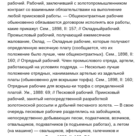
рабочий. Рабочий, заключивший с золотопромышленником
контракт со взаимными обязательствами на выполнение
любой приисковой работы. — Общеконтрактные рабочие
обыкновенно обязываются договором исполнять все работы,
какие прикажут. Сем., 1898, II: 157; // Окладныйрабочий.
Промысловый рабочий, получающий ежемесячное
жалование, Оклад. — Окладные рабочие, которые получают
определенную месячную плату (сообщается, что их
положение было лучше, чем общеконтрактных). Сем., 1898, II:
160; // Отрядный рабочий. Член промыслового отряда, артели,
работающий на условиях подряда. — Несколько лучше
положение отрядных, нанимаемых артелью из задельной
платы (обыкновенно для вскрышки торфа). Сем., 1898, II: 160;
Отрядные рабочие для вскрыш-ки торфа с определенной
платой. Ум., 1888: 69; // Песковой рабочий. Приисковый
рабочий, занятый непосредственной разработкой
золотоносной россыпи и добычей песчаного золота. — В свою
очередь песковые рабочие разделялись на забойщиков,
непосредственно добывающих пески, подкатчиков, возчиков,
отвальщиков, подхватников (в подъемных работах), а летом
(на машине) — свальщиков, эфелыциков, галечников и