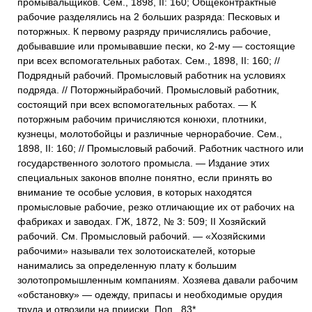
промывальщиков. Сем., 1898, II: 160; Общеконтрактные
рабочие разделялись на 2 больших разряда: Песковых и
поторжных. К первому разряду причислялись рабочие,
добывавшие или промывавшие пески, ко 2-му — состоящие
при всех вспомогательных работах. Сем., 1898, II: 160; //
Подрядный рабочий. Промысловый работник на условиях
подряда. // Поторжныйрабочий. Промысловый работник,
состоящий при всех вспомогательных работах. — К
поторжным рабочим причисляются конюхи, плотники,
кузнецы, молотобойцы и различные чернорабочие. Сем.,
1898, II: 160; // Промысловый рабочий. Работник частного или
государственного золотого промысла. — Издание этих
специальных законов вполне понятно, если принять во
внимание те особые условия, в которых находятся
промысловые рабочие, резко отличающие их от рабочих на
фабриках и заводах. ГЖ, 1872, № 3: 509; II Хозяйский
рабочий. См. Промысловый рабочий. — «Хозяйскими
рабочими» называли тех золотоискателей, которые
нанимались за определенную плату к большим
золотопромышленным компаниям. Хозяева давали рабочим
«обстановку» — одежду, припасы и необходимые орудия
труда и отвозили на прииски. Поп., 83*.