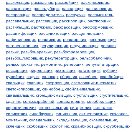
раскольщик
,
раскрасчик
,
раскройщик
,
раскряжевщик
,
распаковщик
,
распалубщик
,
распарщик
,
распиловщик
,
расправщик
,
распределитель
,
распусчик
,
распылитель
,
рассевальщик
,
рассевщик
,
рассиропщик
,
растворщик
,
растильщик
,
растяжчик
,
расфасовщик
,
расформовщик
,
расшлифовщик
,
расшлихтовщик
,
расщепляльщик
,
рафинировщик
,
реактивщик
,
реакторщик
,
револьверщик
,
регенераторщик
,
регулировщик
,
редуцировщик
,
реечник
,
резчик
,
резьбонарезчик
,
резьбофрезеровщик
,
резьбошлифовщик
,
рекуператорщик
,
рельсобалочник
,
рельсопрокатчик
,
ремонтник
,
реперщик
,
репульпаторщик
,
рессорщик
,
рифлевщик
,
рихтовщик
,
ротаторщик
,
рубщик
,
ружейник
,
садчик
,
саловар
,
сборщик
,
сваебоец
,
сваебойщик
,
свальщик
,
сварщик
,
сверловщик
,
сверловщик-пневматик
,
светокопировщик
,
свинобоец
,
свойлачивальщик
,
связывальщик
,
сгонщик-смывщик
,
сгустильщик
,
сгустительщик
,
сдатчик
,
сельхозрабочий
,
сепараторщик
,
серебрильщик
,
сернокислотчик
,
сетевязальщик
,
сигаретчик
,
сигналист
,
силикатчик
,
синеблузник
,
синильщик
,
ситцепечатник
,
скалолаз-
монтажник
,
складальшик
,
складывальщик
,
склеивальщик
,
склейщик
,
скобовщик
,
сколотчик
,
скрайбировщик
,
скрубберщик-