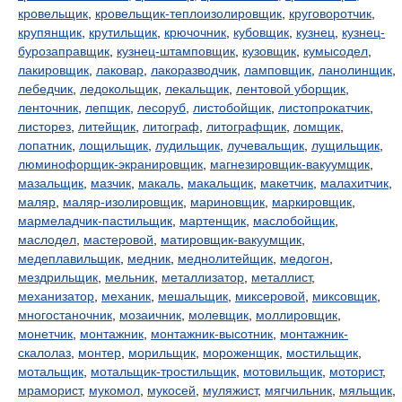
кровельщик
,
кровельщик-теплоизолировщик
,
круговоротчик
,
крупянщик
,
крутильщик
,
крючочник
,
кубовщик
,
кузнец
,
кузнец-
бурозаправщик
,
кузнец-штамповщик
,
кузовщик
,
кумысодел
,
лакировщик
,
лаковар
,
лакоразводчик
,
ламповщик
,
ланолинщик
,
лебедчик
,
ледокольщик
,
лекальщик
,
лентовой уборщик
,
ленточник
,
лепщик
,
лесоруб
,
листобойщик
,
листопрокатчик
,
листорез
,
литейщик
,
литограф
,
литографщик
,
ломщик
,
лопатник
,
лощильщик
,
лудильщик
,
лучевальщик
,
лущильщик
,
люминофорщик-экранировщик
,
магнезировщик-вакуумщик
,
мазальщик
,
мазчик
,
макаль
,
макальщик
,
макетчик
,
малахитчик
,
маляр
,
маляр-изолировщик
,
мариновщик
,
маркировщик
,
мармеладчик-пастильщик
,
мартенщик
,
маслобойщик
,
маслодел
,
мастеровой
,
матировщик-вакуумщик
,
медеплавильщик
,
медник
,
меднолитейщик
,
медогон
,
мездрильщик
,
мельник
,
металлизатор
,
металлист
,
механизатор
,
механик
,
мешальщик
,
миксеровой
,
миксовщик
,
многостаночник
,
мозаичник
,
молевщик
,
моллировщик
,
монетчик
,
монтажник
,
монтажник-высотник
,
монтажник-
скалолаз
,
монтер
,
морильщик
,
мороженщик
,
мостильщик
,
мотальщик
,
мотальщик-тростильщик
,
мотовильщик
,
моторист
,
мраморист
,
мукомол
,
мукосей
,
муляжист
,
мягчильник
,
мяльщик
,