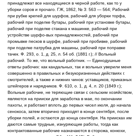
принадлежат все находящиеся в черной работе, как то у
уборки соров и прочаго. ГЖ, 1862, № 3: 563 — 564; Рабочий
при рубке крепей для шурфов, рабочий для уборки торфа,
рабочий при поделке бутары, рабочий при установке бутары,
рабочий при поделке стакана к машинке, рабочий при
устройстве шурфо-вых принадлежностей, рабочий при
промывке песков в шурфе, рабочий при пробивке, рабочий
при поделке патрубка для машины, рабочий при поправке
тачек. Ф. 293, о. 1, д. 25, л. 54 об. (1881 г.); // Вольный
рабочий. То же, что вольный работник. — Единодушные
ответы рабочих: как кандальных, так и вольных уверили меня
совершенно в правильных и безукоризненных действиях г.
смотрителей, а также и нижних чинов: уставщиков, приказных
штейгеров и нарядчиков. Ф. 610, о. 1, д. 4, л. 20 (1849 г.);
Вольные рабочие, не теряющие связи с сельским хозяйством,
являются на прииски для заработка в мае, по окончании
пахоты, и работают вплоть до первых чисел июля, до начала
сенокоса, затем вторично приходят в конце сентября, после
уборки полей, и остаются до конца сентября. На приисках им
даются самые трудные, изнуряющие работы, тогда как
контрактованные рабочие назначаются в сторожа, конюхи,