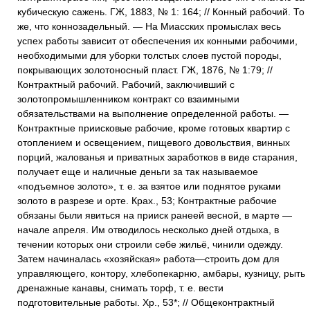
кубическую сажень. ГЖ, 1883, № 1: 164; // Конный рабочий. То
же, что коннозадельный. — На Миасских промыслах весь
успех работы зависит от обеспечения их конными рабочими,
необходимыми для уборки толстых слоев пустой породы,
покрывающих золотоносный пласт. ГЖ, 1876, № 1:79; //
Контрактный рабочий. Рабочий, заключивший с
золотопромышленником контракт со взаимными
обязательствами на выполнение определенной работы. —
Контрактные приисковые рабочие, кроме готовых квартир с
отоплением и освещением, пищевого довольствия, винных
порций, жалованья и приватных заработков в виде старания,
получает еще и наличные деньги за так называемое
«подъемное золото», т. е. за взятое или поднятое руками
золото в разрезе и орте. Крах., 53; Контрактные рабочие
обязаны были явиться на прииск ранеей весной, в марте —
начале апреля. Им отводилось несколько дней отдыха, в
течении которых они строили себе жильё, чинили одежду.
Затем начиналась «хозяйская» работа—строить дом для
управляющего, контору, хлебопекарню, амбары, кузницу, рыть
дренажные канавы, снимать торф, т. е. вести
подготовительные работы. Хр., 53*; // Общеконтрактный