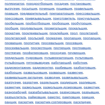
поляризатор
,
породоотборщик
,
посадчик
,
постановщик-
выгрузчик
,
посыпщик
,
починщик
,
пошивщик
,
правильщик
,
правщик
,
предварительный
,
препараторщик
,
прессовальщик
,
прессовщик
,
привязывальщик
,
приготовитель
,
присучальщик
,
пробельщик
,
пробоотборщик
,
проборщик
,
пробуторщик
,
пробщик
,
продувальщик
,
прожигальщик
,
прокальщик
,
прокатчик
,
проклеивальщик
,
проклейщик
,
прол
,
пролетарий
,
пролетарский
,
прольский
,
промазчик
,
пропарщик
,
пропарщик-
проварщик
,
пропитчик
,
просевальщик
,
просевщик
,
просеивальщик
,
просмотрщик
,
протирщик
,
протравщик
,
протяжчик
,
профилировщик
,
проходчик
,
пружинщик
,
прядильщик
,
пудровщик
,
пульверизаторщик
,
пультовщик
,
пульфонщик
,
пятновыводчик
,
работающий
,
работник
,
радиомонтажник
,
радиомонтер
,
разбивщик
,
разбортовщик
,
разборщик
,
развальцовщик
,
разварщик
,
развесчик
,
развивальщик-загладчик
,
разводчик
,
развязывальщик
,
разгрузчик
,
раздатчик
,
раздельщик
,
раздирщик
,
разливщик
,
разметчик
,
размольщик
,
размольщик-дозировщик
,
размотчик
,
разнорабочий
,
разрабатывальщик
,
разрисовщик
,
разрывщик
,
разрыхлитель
,
раймовщик
,
рамотес
,
рамповщик
,
рамщик
,
ранщик
,
раскатчик
,
раскатчик-сортировщик
,
раскладчик
,