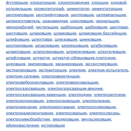
футлярщик
,
хлораторщик
,
хлоропроводчик
,
хлорщик
,
ходовой
,
холодильщик
,
хромолитограф
,
цементатор
,
цементаторщик
,
центрировщик
,
центрифуговщик
,
центровщик
,
цепевязальщик
,
цепеизготовитель
,
цианамидчик
,
цоколевщик
,
чернильщик
,
чернорабочий
,
чистильщик
,
шаблонщик
,
шабровщик
,
шихтовар
,
шихтовщик
,
шлаковщик
,
шламовщик
,
шламовщик-бассейнщик
,
шлифовщик
,
шлихтовар
,
шлюзовщик
,
шнековщик
,
шоопировщик
,
шпаклевщик
,
шпринцовщик
,
штабелевщик
,
штамповщик
,
штапелеровщик
,
штемпелевщик
,
штенгелевщик
,
штифтовщик
,
штукатур
,
штукатур-облицовщик-плиточник
,
шуровщик
,
экипировщик
,
экранировщик
,
эксгаустировщик
,
экстрагировщик
,
экстракторщик
,
электрик
,
электрик-испытатель
,
электрик-силовик
,
электроверетенщик
,
электровибронаплавщик
,
электроворсовальщик
,
электрогазосварщик
,
электрогазосварщик-врезчик
,
электрогазосварщик-каменщик
,
электродчик
,
электрозаточник
,
электрокопировщик
,
электролизерщик
,
электролизник
,
электромеханик
,
электромонтажник
,
электрополировщик
,
электрорадиомонтажник
,
электросварщик
,
электрослесарь
,
электрохимобработчик
,
эмалировщик
,
эмульсировщик
,
эфиромасличник
,
юстировщик