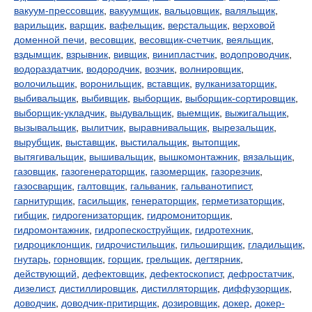
вакуум-прессовщик
,
вакуумщик
,
вальцовщик
,
валяльщик
,
варильщик
,
варщик
,
вафельщик
,
верстальщик
,
верховой
доменной печи
,
весовщик
,
весовщик-счетчик
,
веяльщик
,
вздымщик
,
взрывник
,
вивщик
,
винипластчик
,
водопроводчик
,
водораздатчик
,
водородчик
,
возчик
,
волнировщик
,
волочильщик
,
воронильщик
,
вставщик
,
вулканизаторщик
,
выбивальщик
,
выбивщик
,
выборщик
,
выборщик-сортировщик
,
выборщик-укладчик
,
выдувальщик
,
выемщик
,
выжигальщик
,
вызывальщик
,
вылитчик
,
выравнивальщик
,
вырезальщик
,
вырубщик
,
выставщик
,
выстилальщик
,
вытопщик
,
вытягивальщик
,
вышивальщик
,
вышкомонтажник
,
вязальщик
,
газовщик
,
газогенераторщик
,
газомерщик
,
газорезчик
,
газосварщик
,
галтовщик
,
гальваник
,
гальванотипист
,
гарнитурщик
,
гасильщик
,
генераторщик
,
герметизаторщик
,
гибщик
,
гидрогенизаторщик
,
гидромониторщик
,
гидромонтажник
,
гидропескоструйщик
,
гидротехник
,
гидроциклонщик
,
гидрочистильщик
,
гильоширщик
,
гладильщик
,
гнутарь
,
горновщик
,
горщик
,
грельщик
,
дегтярник
,
действующий
,
дефектовщик
,
дефектоскопист
,
дефростатчик
,
дизелист
,
дистиллировщик
,
дистилляторщик
,
диффузорщик
,
доводчик
,
доводчик-притирщик
,
дозировщик
,
докер
,
докер-