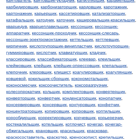
кантователь
,
кантовщик-укладчик
,
капиллярщик
,
карамельщик
,
карбидировщик
,
карбонизаторщик
,
кардовщик
,
каротажник
,
картонажник
,
карьерщик
,
кассетировщик
,
катализаторщик
,
катафальщик
,
катодчик
,
каточник
,
кашировальщик-красильщик
,
кварцедув
,
кварцеплавильщик
,
кессонщик
,
кессонщик-
аппаратчик
,
кессонщик-проходчик
,
кессонщик-слесарь
,
кессонщик-эоектромонтажник
,
кеттельщик
,
кеттлевщик
,
кирпичник
,
кислотоупорщик-винипластчик
,
кислотоупорщик-
гуммировщик
,
кислотчик
,
клавиатурщик
,
кладчик
,
классировщик
,
классификаторщик
,
клеевар
,
клеильщик
,
клеймовщик
,
клейщик
,
клейщик-опрессовщик
,
клепальщик
,
клепочник
,
клеровщик
,
клишист
,
коагулировщик
,
коагулянщик
,
ковшевой
,
кокильщик-сборщик
,
кокономотальщик
,
коконосмесчик
,
коксоочиститель
,
коксоразгрузчик
,
колесопрокатчик
,
кольщик
,
комплектовщик
,
конвертерщик
,
конверторщик
,
конвертчик
,
конденсаторщик
,
конопатчик
,
консервировщик
,
консервщик
,
контуровщик
,
конфетчик
,
концентраторщик
,
копировщик
,
копровщик
,
коптильщик
,
корообдирщик
,
корректировщик
,
корчевщик
,
корьерезчик
,
костекалильщик
,
котельщик
,
котлочист
,
кочегар
,
кочегар-
обжигальщик
,
крановщик
,
красильщик
,
красковар
,
краскосоставитель
,
краскотер
,
креноскопист
,
крепильщик
,