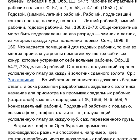
кузнецы, слесаря и т. д. Обр.,111, 547*; Рабочие контрактные и
рабочие вольные. Ф. 57, о. 1, д. 58, л. 47 об. (1853 г.); //
Годовой, (зимний, летний) рабочий. Рабочий, подписавший
контракт на год; на зиму; на лето. — Летний рабочий, зимний
рабочий, годовой рабочий. Ум., 1888:72-73; Общеконтрактные
могут быть подразделены на два разряда — зимних и летних,
из которых гораздо хуже положение первых. Сем., 1898, II:
160; Что касается помещений для годовых рабочих, то они во
многих приисках устроены немногим лучше тех собачьих
конур, которые устраивают себе вольные рабочие. Обр.,Ш,
547*; // Задельный рабочий. Старатель, получающий заранее
условленную плату за каждый золотник сданного золота. Ср.:
Золотничник
. — Во избежание хищничества дозволить бедные
отвалы и бока розсыпей разработывать задельно с золотника,
назначив для присмотра на промывках задельных рабочих
(старателей) казенных нарядчиков. ГЖ, 1868, № 6: 509; //
Коннозадельный рабочий. Подрядный работник с лошадью,
возчик эфеля, торфов, гальки и т. п., получающий
условленную плату за каждую куб. саж. перевезенного груза.
— Вскрытие торфа на Оренбургских промыслах
производилось разными способами, например, чрез
контрактнорабочих, чрез коннозадельных рабочих с платою за