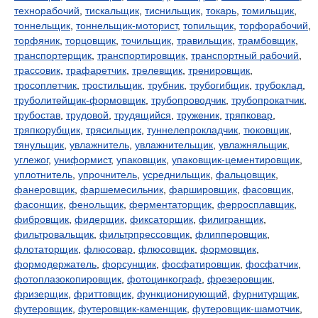
технорабочий
,
тискальщик
,
тиснильщик
,
токарь
,
томильщик
,
тоннельщик
,
тоннельщик-моторист
,
топильщик
,
торфорабочий
,
торфяник
,
торцовщик
,
точильщик
,
травильщик
,
трамбовщик
,
транспортерщик
,
транспортировщик
,
транспортный рабочий
,
трассовик
,
трафаретчик
,
трелевщик
,
тренировщик
,
тросоплетчик
,
тростильщик
,
трубник
,
трубогибщик
,
трубоклад
,
труболитейщик-формовщик
,
трубопроводчик
,
трубопрокатчик
,
трубостав
,
трудовой
,
трудящийся
,
труженик
,
тряпковар
,
тряпкорубщик
,
трясильщик
,
туннелепрокладчик
,
тюковщик
,
тянульщик
,
увлажнитель
,
увлажнительщик
,
увлажняльщик
,
углежог
,
униформист
,
упаковщик
,
упаковщик-цементировщик
,
уплотнитель
,
упрочнитель
,
усреднильщик
,
фальцовщик
,
фанеровщик
,
фаршемесильник
,
фаршировщик
,
фасовщик
,
фасонщик
,
фенольщик
,
ферментаторщик
,
ферросплавщик
,
фибровщик
,
фидерщик
,
фиксаторщик
,
филигранщик
,
фильтровальщик
,
фильтрпрессовщик
,
флипперовщик
,
флотаторщик
,
флюсовар
,
флюсовщик
,
формовщик
,
формодержатель
,
форсунщик
,
фосфатировщик
,
фосфатчик
,
фотоплазокопировщик
,
фотоцинкограф
,
фрезеровщик
,
фризерщик
,
фриттовщик
,
функционирующий
,
фурнитурщик
,
футеровщик
,
футеровщик-каменщик
,
футеровщик-шамотчик
,