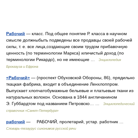
Рабочий
— класс. Под общее понятие Р. класса в научном
смысле должныбыть подведены все продавцы своей рабочей
силы, т. е. все лица,создающие своим трудом прибавочную
ценность (по терминологии Маркса) иличистый доход (по
терминологии Рикардо), но не имеющие …
Энциклопедия
Брокгауза и Ефрона
«Рабочий»
— (проспект Обуховской Обороны, 86), прядильно
ткацкая фабрика, входит в объединение Ленхлоппром.
Выпускает хлопчатобумажные бельевые и платьевые ткани из
натуральных волокон. Основана в 1844 англичанином
Э. Губбардтом под названием Петровско… …
Энциклопедический
справочник «Санкт-Петербург»
рабочий
— РАБОЧИЙ, пролетарий, устар. работник …
Словарь-тезаурус синонимов русской речи