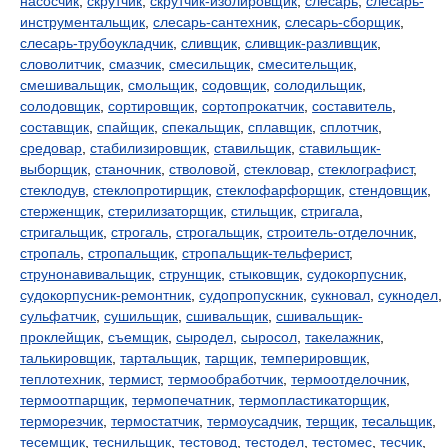
насосчик
,
скрутчик
,
скрутчик-изолировщик
,
слесарь
,
слесарь-
инструментальщик
,
слесарь-сантехник
,
слесарь-сборщик
,
слесарь-трубоукладчик
,
сливщик
,
сливщик-разливщик
,
словолитчик
,
смазчик
,
смесильщик
,
смесительщик
,
смешивальщик
,
смольщик
,
содовщик
,
солодильщик
,
солодовщик
,
сортировщик
,
сортопрокатчик
,
составитель
,
составщик
,
спайщик
,
спекальщик
,
сплавщик
,
сплотчик
,
средовар
,
стабилизировщик
,
ставильщик
,
ставильщик-
выборщик
,
станочник
,
стволовой
,
стекловар
,
стеклографист
,
стеклодув
,
стеклопротирщик
,
стеклофарфорщик
,
стендовщик
,
стерженщик
,
стерилизаторщик
,
стильщик
,
стригала
,
стригальщик
,
строгаль
,
строгальщик
,
строитель-отделочник
,
стропаль
,
стропальщик
,
стропальщик-тельферист
,
струнонавивальщик
,
струнщик
,
стыковщик
,
судокорпусник
,
судокорпусник-ремонтник
,
судопропускник
,
сукновал
,
сукнодел
,
сульфатчик
,
сушильщик
,
сшивальщик
,
сшивальщик-
проклейщик
,
съемщик
,
сыродел
,
сыросол
,
такелажник
,
талькировщик
,
тартальщик
,
тарщик
,
темперировщик
,
теплотехник
,
термист
,
термообработчик
,
термоотделочник
,
термоотпарщик
,
термопечатник
,
термопластикаторщик
,
терморезчик
,
термостатчик
,
термоусадчик
,
терщик
,
тесальщик
,
тесемщик
,
теснильщик
,
тестовод
,
тестодел
,
тестомес
,
тесчик
,