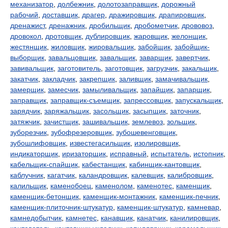
механизатор
,
долбежник
,
долотозаправщик
,
дорожный
рабочий
,
доставщик
,
драгер
,
дражировщик
,
драпировщик
,
дренажист
,
дренажник
,
дробильщик
,
дробометчик
,
дрововоз
,
дровокол
,
дротовщик
,
дублировщик
,
жаровщик
,
желонщик
,
жестянщик
,
жиловщик
,
жировальщик
,
забойщик
,
забойщик-
выборщик
,
завальцовщик
,
завальщик
,
заварщик
,
завертчик
,
завивальщик
,
заготовитель
,
заготовщик
,
загрузчик
,
закальщик
,
закатчик
,
закладчик
,
закрепщик
,
заливщик
,
замачивальщик
,
замерщик
,
замесчик
,
замыливальщик
,
запайщик
,
запарщик
,
заправщик
,
заправщик-съемщик
,
запрессовщик
,
запускальщик
,
зарядчик
,
заряжальщик
,
засольщик
,
засыпщик
,
заточник
,
затяжчик
,
зачистщик
,
зашивальщик
,
землевоз
,
зольщик
,
зуборезчик
,
зубофрезеровщик
,
зубошевенговщик
,
зубошлифовщик
,
известегасильщик
,
изолировщик
,
индикаторщик
,
иризаторщик
,
исправный
,
испытатель
,
истопник
,
кабельщик-спайщик
,
кабестанщик
,
кабинщик-кантовщик
,
каблучник
,
кагатчик
,
каландровщик
,
калевщик
,
калибровщик
,
калильщик
,
каменобоец
,
каменолом
,
каменотес
,
каменщик
,
каменщик-бетонщик
,
каменщик-монтажник
,
каменщик-печник
,
каменщик-плиточник-штукатур
,
каменщик-штукатур
,
камневар
,
камнедобытчик
,
камнетес
,
канавщик
,
канатчик
,
канилировщик
,